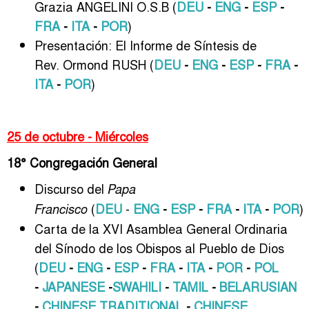
Grazia ANGELINI O.S.B (
DEU
-
ENG
-
ESP
-
FRA
-
ITA
-
POR
)
Presentación: El Informe de Síntesis de
Rev. Ormond RUSH (
DEU
-
ENG
-
ESP
-
FRA
-
ITA
-
POR
)
25 de octubre - Miércoles
18° Congregación General
Discurso del
Papa
(
DEU
-
ENG
-
ESP
-
FRA
-
ITA
-
POR
)
Francisco
Carta de la XVI Asamblea General Ordinaria
del Sínodo de los Obispos al Pueblo de Dios
(
DEU
-
ENG
-
ESP
-
FRA
-
ITA
-
POR
-
POL
-
JAPANESE
-
SWAHILI
-
TAMIL
-
BELARUSIAN
-
CHINESE TRADITIONAL
-
CHINESE