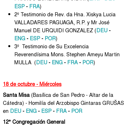
ESP
-
FRA
)
2º Testimonio de Rev. da Hna. Xiskya Lucia
VALLADARES PAGUAGA, R.P. y Mr José
Manuel DE URQUIDI GONZALEZ (
DEU
-
ENG
-
ESP
-
POR
)
3º Testimonio de Su Excelencia
Reverendísima Mons. Stephen Ameyu Martin
MULLA (
DEU
-
ENG
-
FRA
-
POR
)
18 de octubre - Miércoles
Santa Misa
(Basílica de San Pedro - Altar de la
Cátedra) - Homilía del Arzobispo Gintaras GRUŠAS
en
DEU
-
ENG
-
ESP
-
FRA
-
POR
12° Congregación General