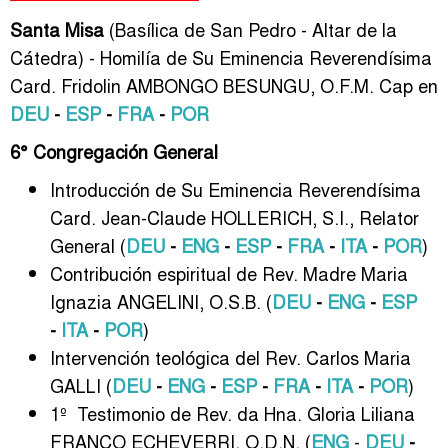
Santa Misa
(Basílica de San Pedro - Altar de la
Cátedra) - Homilía de Su Eminencia Reverendísima
Card. Fridolin AMBONGO BESUNGU, O.F.M. Cap en
DEU
-
ESP
-
FRA
-
POR
6° Congregación General
Introducción de Su Eminencia Reverendísima
Card. Jean-Claude HOLLERICH, S.I., Relator
General (
DEU
-
ENG
-
ESP
-
FRA
-
ITA
-
POR
)
Contribución espiritual de Rev. Madre Maria
Ignazia ANGELINI, O.S.B.
(
DEU
-
ENG
-
ESP
-
ITA
-
POR
)
Intervención teológica del Rev. Carlos Maria
GALLI (
DEU
-
ENG
-
ESP
-
FRA
-
ITA
-
POR
)
1º Testimonio de Rev. da Hna. Gloria Liliana
FRANCO ECHEVERRI, O.D.N. (
ENG
-
DEU
-