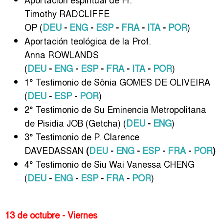
Timothy RADCLIFFE
OP
(
DEU
-
ENG
-
ESP
-
FRA
-
ITA
-
POR
)
Aportación teológica de la Prof.
Anna ROWLANDS
(
DEU
-
ENG
-
ESP
-
FRA
-
ITA
-
POR
)
1° Testimonio de Sônia GOMES DE OLIVEIRA
(
DEU
-
ESP
-
POR
)
2° Testimonio de Su Eminencia Metropolitana
de Pisidia JOB (Getcha) (
DEU
-
ENG
)
3° Testimonio de P. Clarence
DAVEDASSAN
(
DEU
-
ENG
-
ESP
-
FRA
-
POR
)
4° Testimonio de Siu Wai Vanessa CHENG
(
DEU
-
ENG
-
ESP
-
FRA
-
POR
)
13 de octubre - Viernes