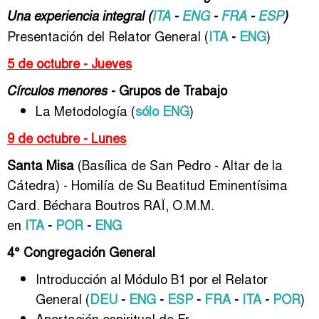
Una experiencia integral (
ITA
-
ENG
-
FRA
-
ESP
)
Presentación del Relator General (
ITA
-
ENG
)
5 de octubre - Jueves
- Grupos de Trabajo
Círculos menores
La Metodología (
sólo ENG
)
9 de octubre - Lunes
Santa Misa
(Basílica de San Pedro - Altar de la
Cátedra) - Homilía de Su Beatitud Eminentísima
Card. Béchara Boutros RAÏ, O.M.M.
en
ITA
-
POR
-
ENG
4° Congregación General
Introducción al Módulo B1 por el Relator
General (
DEU
-
ENG
-
ESP
-
FRA
-
ITA
-
POR
)
Aportación espiritual de Fr.