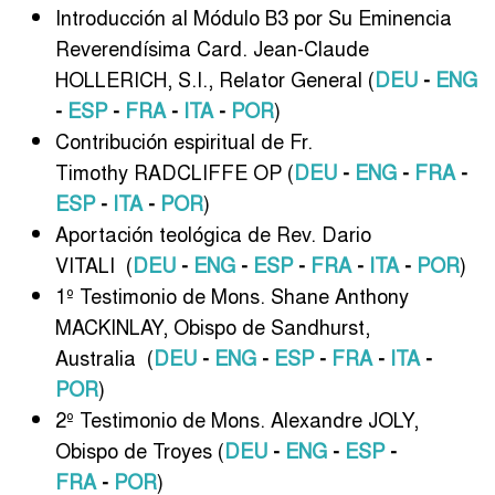
Introducción al Módulo B3 por Su Eminencia
Reverendísima Card. Jean-Claude
HOLLERICH, S.I., Relator General (
DEU
-
ENG
-
ESP
-
FRA
-
ITA
-
POR
)
Contribución espiritual de Fr.
Timothy RADCLIFFE OP
(
DEU
-
ENG
-
FRA
-
ESP
-
ITA
-
POR
)
Aportación teológica de Rev. Dario
VITALI (
DEU
-
ENG
-
ESP
-
FRA
-
ITA
-
POR
)
1º Testimonio de Mons. Shane Anthony
MACKINLAY, Obispo de Sandhurst,
Australia (
DEU
-
ENG
-
ESP
-
FRA
-
ITA
-
POR
)
2º Testimonio de Mons. Alexandre JOLY,
Obispo de Troyes (
DEU
-
ENG
-
ESP
-
FRA
-
POR
)