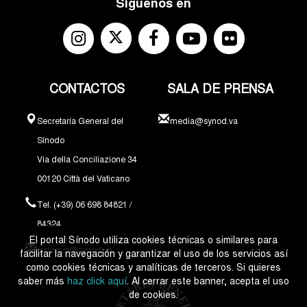
Síguenos en
CONTACTOS
SALA DE PRENSA
Secretaría General del
media@synod.va
Sínodo
Via della Conciliazione 34
00120 Città del Vaticano
Tel. (+39) 06 698 84821 /
84324
El portal Sínodo utiliza cookies técnicas o similares para
synodus@synod.va
facilitar la navegación y garantizar el uso de los servicios así
como cookies técnicas y analíticas de terceros. Si quieres
saber más
haz click aquí
. Al cerrar este banner, acepta el uso
de cookies.