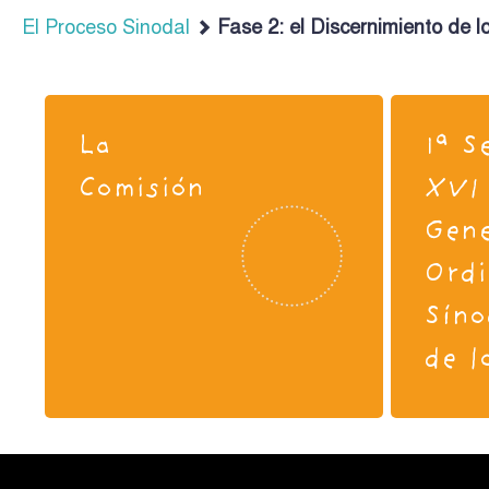
El Proceso Sinodal
Fase 2: el Discernimiento de l
La
1ª S
Comisión
XVI
Gene
Ordi
Síno
de l