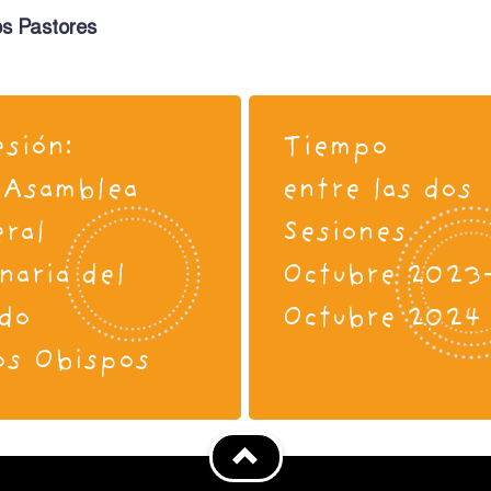
os Pastores
esión:
Tiempo
 Asamblea
entre las dos
ral
Sesiones
naria del
Octubre 2023
do
Octubre 2024
os Obispos