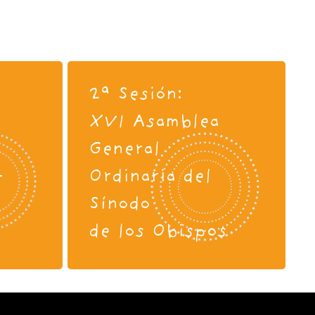
2ª Sesión:
XVI Asamblea
General
-
Ordinaria del
Sínodo
de los Obispos