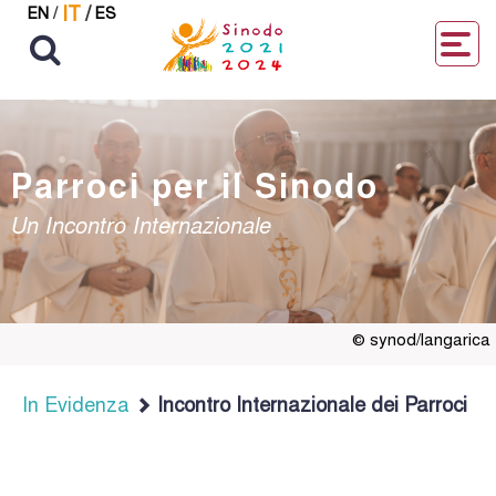
IT
/
EN
/
ES
Parroci per il Sinodo
Un Incontro Internazionale
© synod/langarica
In Evidenza
Incontro Internazionale dei Parroci