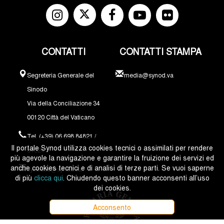
CONTATTI
CONTATTI STAMPA
Segreteria Generale del
media@synod.va
Sinodo
Via della Conciliazione 34
00120 Città del Vaticano
Tel. (+39) 06 698 84821 /
Il portale Synod utilizza cookies tecnici o assimilati per rendere
84324
più agevole la navigazione e garantire la fruizione dei servizi ed
anche cookies tecnici e di analisi di terze parti. Se vuoi saperne
synodus@synod.va
di più
clicca qui
. Chiudendo questo banner acconsenti all’uso
dei cookies.
Acconsento