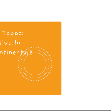
 Tappa:
 livello
ntinentale