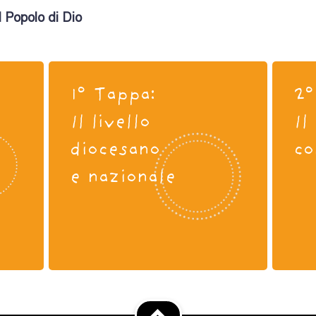
 Popolo di Dio
1° Tappa:
2°
Il livello
Il
diocesano
co
e nazionale