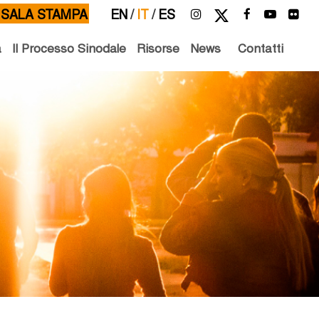
SALA STAMPA
EN
/
IT
/
ES
à
Il Processo Sinodale
Risorse
News
Contatti