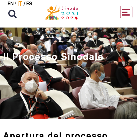
IT
/
EN
/
ES
Il Processo Sinodale
Apertura del processo