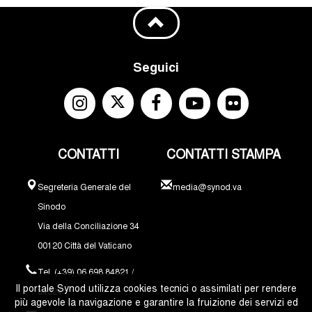
Seguici
CONTATTI
CONTATTI STAMPA
Segreteria Generale del
media@synod.va
Sinodo
Via della Conciliazione 34
00120 Città del Vaticano
Tel. (+39) 06 698 84821 /
Il portale Synod utilizza cookies tecnici o assimilati per rendere
84324
più agevole la navigazione e garantire la fruizione dei servizi ed