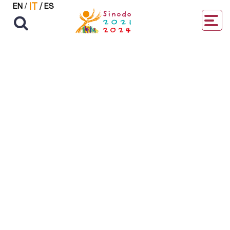
IT
/
EN
/
ES