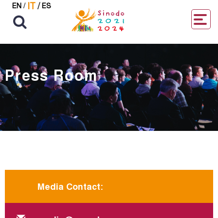
IT
/
EN
/
ES
Press Room
Media Contact: