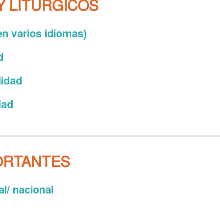
Y LITÚRGICOS
n varios idiomas)
d
lidad
dad
ORTANTES
l/ nacional