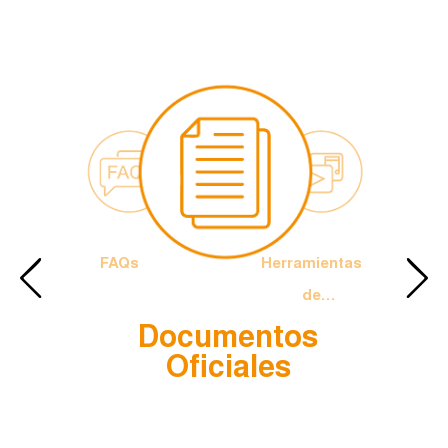
FAQs
Herramientas
de
Documentos
Comunicación
Papa
El Logotip
Oficiales
ncisco y el
Oficial
Proceso
Sinodal