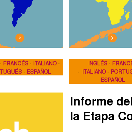
-
FRANCÉS
-
ITALIANO
-
INGLÉS
-
FRANC
TUGUÉS
-
ESPAÑOL
-
ITALIANO
-
PORTU
ESPAÑOL
Informe del
la Etapa Co