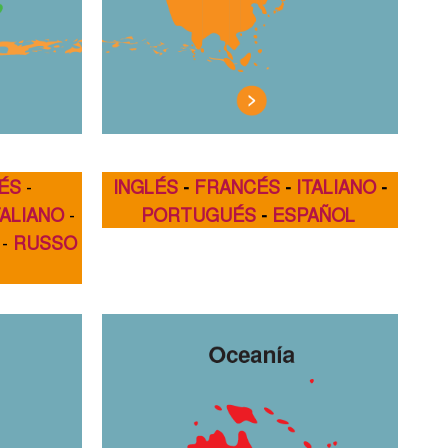
ÉS
-
INGLÉS
-
FRANCÉS
-
ITALIANO
-
TALIANO
-
PORTUGUÉS
-
ESPAÑOL
-
RUSSO