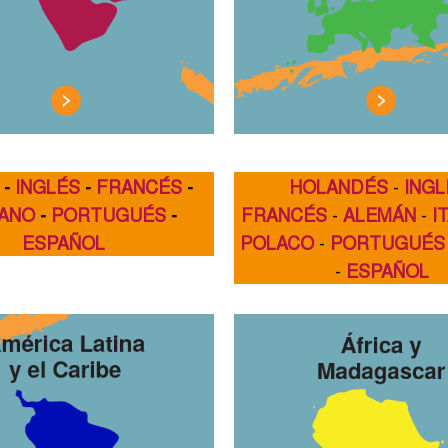
-
INGLÉS
-
FRANCÉS
-
HOLANDÉS
-
INGL
IANO
-
PORTUGUÉS
-
FRANCÉS
-
ALEMÁN
-
I
ESPAÑOL
POLACO
-
PORTUGUÉS
-
ESPAÑOL