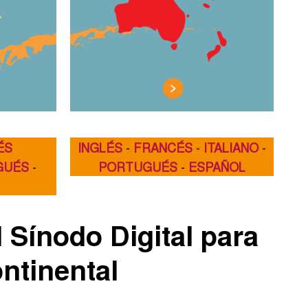
ÉS
INGLÉS
-
FRANCÉS
-
ITALIANO
-
GUÉS
-
PORTUGUÉS
-
ESPAÑOL
 Sínodo Digital para
ntinental