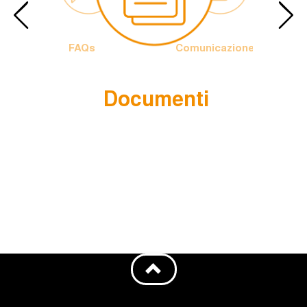
FAQs
Comunicazione
Documenti
Papa
Logo
rancesco