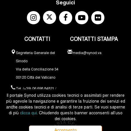
Seguici
CONTATTI
CONTATTI STAMPA
Segreteria Generale del
media@synod.va
Sinodo
Via della Conciliazione 34
00120 Città del Vaticano
Tel. (+39) 06 698 84821 /
Il portale Synod utilizza cookies tecnici o assimilati per rendere
84324
più agevole la navigazione e garantire la fruizione dei servizi ed
anche cookies tecnici e di analisi di terze parti. Se vuoi saperne
synodus@synod.va
di più
clicca qui
. Chiudendo questo banner acconsenti all’uso
dei cookies.
Acconsento