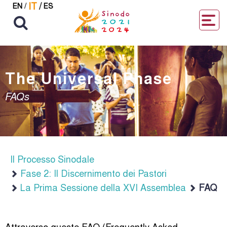
IT
/
EN
/
ES
The Universal Phase
FAQs
Il Processo Sinodale
Fase 2: Il Discernimento dei Pastori
La Prima Sessione della XVI Assemblea
FAQ
Attraverso queste FAQ (Frequently Asked