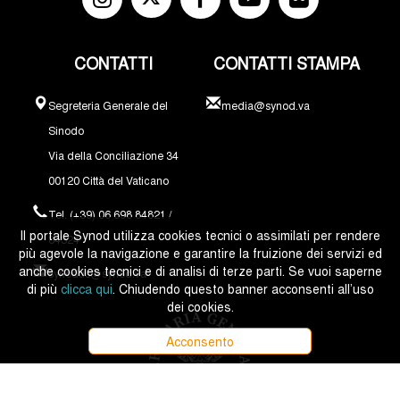
CONTATTI
CONTATTI STAMPA
Segreteria Generale del
media@synod.va
Sinodo
Via della Conciliazione 34
00120 Città del Vaticano
Tel. (+39) 06 698 84821 /
Il portale Synod utilizza cookies tecnici o assimilati per rendere
84324
più agevole la navigazione e garantire la fruizione dei servizi ed
anche cookies tecnici e di analisi di terze parti. Se vuoi saperne
synodus@synod.va
di più
clicca qui
. Chiudendo questo banner acconsenti all’uso
dei cookies.
Acconsento