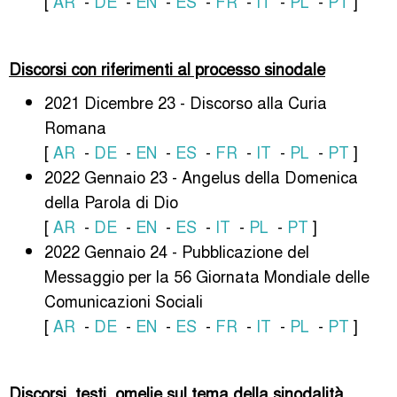
[
AR
-
DE
-
EN
-
ES
-
FR
-
IT
-
PL
-
PT
]
Discorsi con riferimenti al processo sinodale
2021 Dicembre 23 - Discorso alla Curia
Romana
[
AR
-
DE
-
EN
-
ES
-
FR
-
IT
-
PL
-
PT
]
2022 Gennaio 23 - Angelus della Domenica
della Parola di Dio
[
AR
-
DE
-
EN
-
ES
-
IT
-
PL
-
PT
]
2022 Gennaio 24 - Pubblicazione del
Messaggio per la 56 Giornata Mondiale delle
Comunicazioni Sociali
[
AR
-
DE
-
EN
-
ES
-
FR
-
IT
-
PL
-
PT
]
Discorsi, testi, omelie sul tema della sinodalità