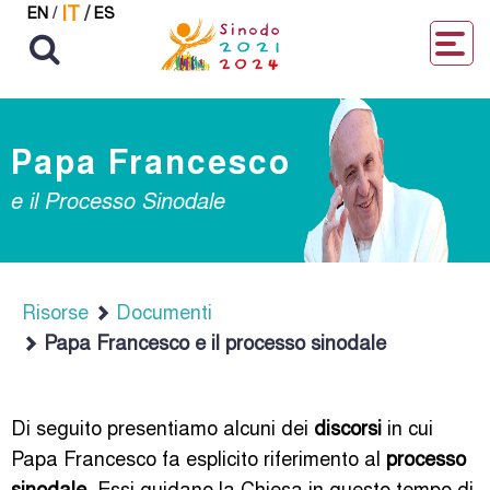
IT
/
EN
/
ES
Papa Francesco
e il Processo Sinodale
Risorse
Documenti
Papa Francesco e il processo sinodale
Di seguito presentiamo alcuni dei
discorsi
in cui
Papa Francesco fa esplicito riferimento al
processo
sinodale
. Essi guidano la Chiesa in questo tempo di