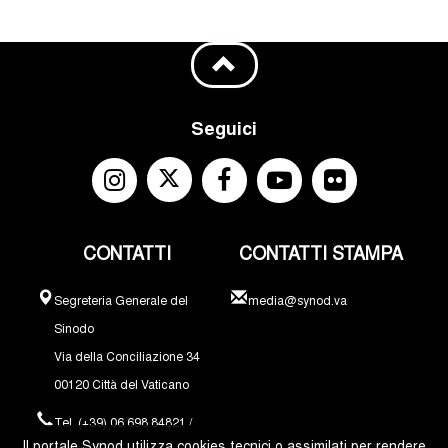
Seguici
CONTATTI
CONTATTI STAMPA
Segreteria Generale del
media@synod.va
Sinodo
Via della Conciliazione 34
00120 Città del Vaticano
Tel. (+39) 06 698 84821 /
Il portale Synod utilizza cookies tecnici o assimilati per rendere