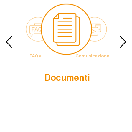
FAQs
Comunicazione
Documenti
Papa
Logo
rancesco