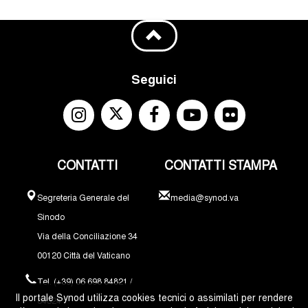
Seguici
CONTATTI
CONTATTI STAMPA
Segreteria Generale del
media@synod.va
Sinodo
Via della Conciliazione 34
00120 Città del Vaticano
Tel. (+39) 06 698 84821 /
Il portale Synod utilizza cookies tecnici o assimilati per rendere
84324