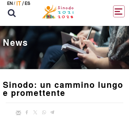
IT
/
EN
/
ES
News
Sinodo: un cammino lungo
e promettente