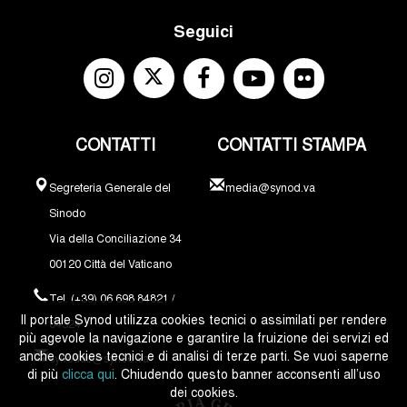
Seguici
CONTATTI
CONTATTI STAMPA
Segreteria Generale del
media@synod.va
Sinodo
Via della Conciliazione 34
00120 Città del Vaticano
Tel. (+39) 06 698 84821 /
Il portale Synod utilizza cookies tecnici o assimilati per rendere
84324
più agevole la navigazione e garantire la fruizione dei servizi ed
anche cookies tecnici e di analisi di terze parti. Se vuoi saperne
synodus@synod.va
di più
clicca qui
. Chiudendo questo banner acconsenti all’uso
dei cookies.