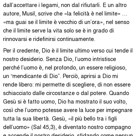
dall’accettare i legami, non dal rifiutarli. E un altro
autore, Musil, scrive che «la felicità è nel limite» …
«ma guai se il limite è vecchio di un’ora», nel senso
che il limite serve la vita solo se è in grado di
rinnovarsi e ridefinirsi continuamente.
Per il credente, Dio è il limite ultimo verso cui tende il
nostro desiderio. Senza Dio, l’uomo intristisce
perché l’uomo è, nel profondo, un essere religioso,
un “mendicante di Dio”. Perciò, aprirsi a Dio mi
rende libero: mi permette di scegliere, di non essere
schiacciato dalle circostanze o dal potere. Quando
Gesù si è fatto uomo, Dio ha mostrato il suo volto,
così che l’uomo potesse avere la luce per impegnare
tutta la sua libertà. Gesù, «il più bello tra i figli
dell’uomo» (Sal 45,3), è diventato nostro compagno
e accende il nostro desiderio, sfidando come nessun