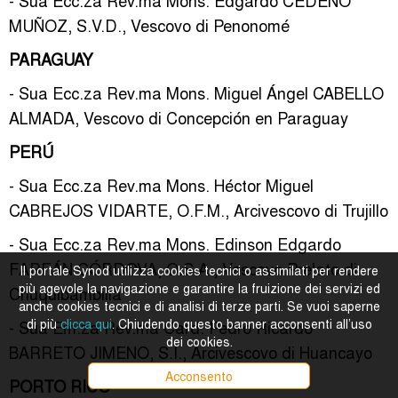
- Sua Ecc.za Rev.ma Mons. Edgardo CEDEÑO
MUÑOZ, S.V.D., Vescovo di Penonomé
PARAGUAY
- Sua Ecc.za Rev.ma Mons. Miguel Ángel CABELLO
ALMADA, Vescovo di Concepción en Paraguay
PERÚ
- Sua Ecc.za Rev.ma Mons. Héctor Miguel
CABREJOS VIDARTE, O.F.M., Arcivescovo di Trujillo
- Sua Ecc.za Rev.ma Mons. Edinson Edgardo
FARFÁN CÓRDOVA, O.S.A., Vescovo Prelato di
Il portale Synod utilizza cookies tecnici o assimilati per rendere
più agevole la navigazione e garantire la fruizione dei servizi ed
Chuquibambilla
anche cookies tecnici e di analisi di terze parti. Se vuoi saperne
di più
clicca qui
. Chiudendo questo banner acconsenti all’uso
- Sua Em.za Rev.ma Card. Pedro Ricardo
dei cookies.
BARRETO JIMENO, S.I., Arcivescovo di Huancayo
Acconsento
PORTO RICO