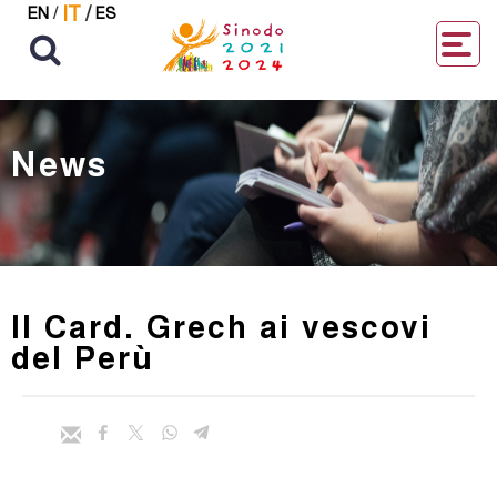
IT
/
EN
/
ES
News
Il Card. Grech ai vescovi
del Perù