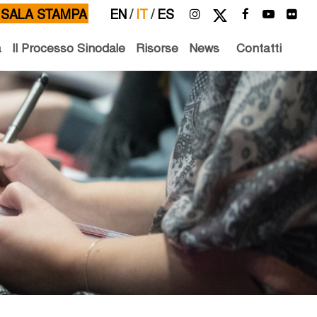
SALA STAMPA
EN
/
IT
/
ES
à
Il Processo Sinodale
Risorse
News
Contatti