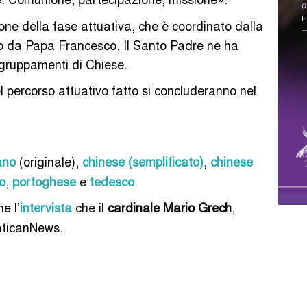
e della fase attuativa, che è coordinato dalla
o da Papa Francesco. Il Santo Padre ne ha
aggruppamenti di Chiese.
l percorso attuativo fatto si concluderanno nel
iano
(originale),
chinese (semplificato)
,
chinese
o
,
portoghese
e
tedesco
.
e l’
intervista
che il
cardinale Mario Grech
,
VaticanNews.