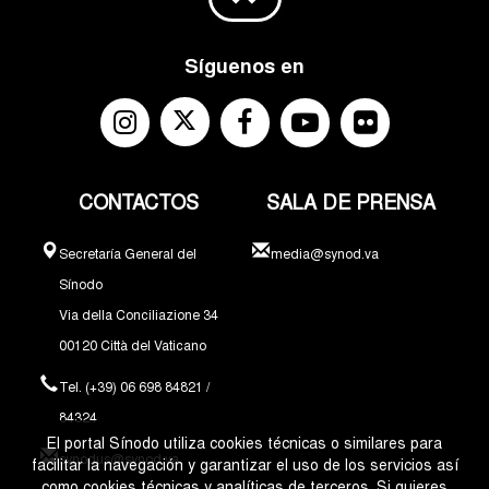
Síguenos en
CONTACTOS
SALA DE PRENSA
Secretaría General del
media@synod.va
Sínodo
Via della Conciliazione 34
00120 Città del Vaticano
Tel. (+39) 06 698 84821 /
84324
El portal Sínodo utiliza cookies técnicas o similares para
synodus@synod.va
facilitar la navegación y garantizar el uso de los servicios así
como cookies técnicas y analíticas de terceros. Si quieres