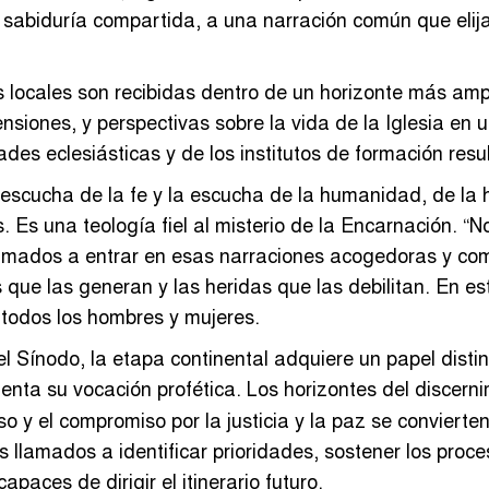
a sabiduría compartida, a una narración común que elij
 locales son recibidas dentro de un horizonte más amp
siones, y perspectivas sobre la vida de la Iglesia en u
tades eclesiásticas y de los institutos de formación res
 escucha de la fe y la escucha de la humanidad, de la 
 Es una teología fiel al misterio de la Encarnación. “
amados a entrar en esas narraciones acogedoras y comp
que las generan y las heridas que las debilitan. En est
de todos los hombres y mujeres.
 Sínodo, la etapa continental adquiere un papel distin
enta su vocación profética. Los horizontes del discerni
so y el compromiso por la justicia y la paz se convierte
s llamados a identificar prioridades, sostener los pro
aces de dirigir el itinerario futuro.