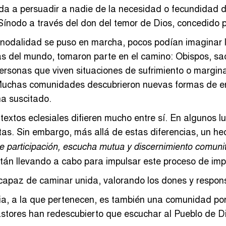
ada a persuadir a nadie de la necesidad o fecundidad 
Sínodo a través del don del temor de Dios, concedido po
nodalidad se puso en marcha, pocos podían imaginar la
as del mundo, tomaron parte en el camino: Obispos, s
 personas que viven situaciones de sufrimiento o margi
Muchas comunidades descubrieron nuevas formas de enc
a suscitado.
textos eclesiales difieren mucho entre sí. En algunos 
untas. Sin embargo, más allá de estas diferencias, un 
de participación, escucha mutua y discernimiento comuni
están llevando a cabo para impulsar este proceso de im
 capaz de caminar unida, valorando los dones y respon
ia, a la que pertenecen, es también una comunidad por 
tores han redescubierto que escuchar al Pueblo de Dios