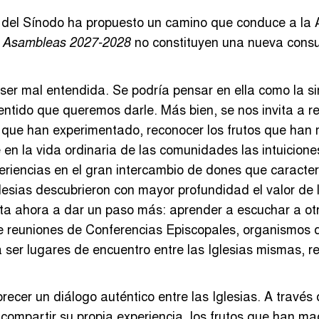
 del Sínodo ha propuesto un camino que conduce a la A
no constituyen una nueva consul
s Asambleas 2027-2028
ser mal entendida. Se podría pensar en ella como la 
sentido que queremos darle. Más bien, se nos invita a r
o que han experimentado, reconocer los frutos que han 
en la vida ordinaria de las comunidades las intuicione
periencias en el gran intercambio de dones que caracter
glesias descubrieron con mayor profundidad el valor de
ta ahora a dar un paso más: aprender a escuchar a otr
te reuniones de Conferencias Episcopales, organismos d
a ser lugares de encuentro entre las Iglesias mismas, 
recer un diálogo auténtico entre las Iglesias. A través
compartir su propia experiencia, los frutos que han mad