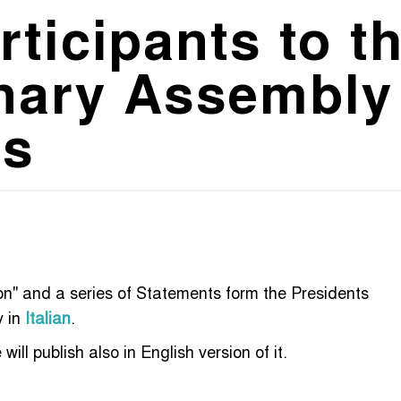
rticipants to t
nary Assembly
ps
ion" and a series of Statements form the Presidents
y in
Italian
.
 will publish also in English version of it.